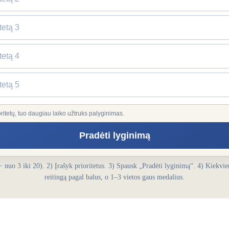
+/− nuo 3 iki 20). 2) Įrašyk prioritetus. 3) Spausk „Pradėti lyginimą“. 4) Kiekvi
reitingą pagal balus, o 1–3 vietos gaus medalius.