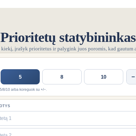
Prioritetų statybininkas
ų kiekį, įrašyk prioritetus ir palygink juos poromis, kad gautum a