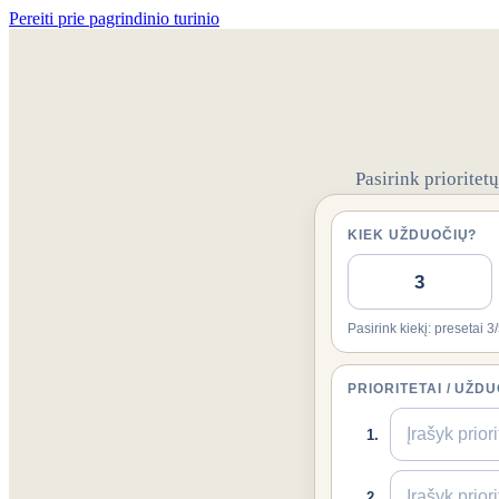
Pereiti prie pagrindinio turinio
Pasirink prioritet